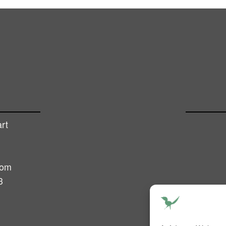
rt
com
3