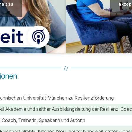
halt zu
akzept
ionen
echnischen Universität München zu Resilienzförderung
l Akademie und seither Ausbildungsleitung der Resilienz-Coa
s Coach, Trainerin, Speakerin und Autorin
Reichhart GmbH: Kitchen2Soul, deutschlandweit erstes Coac