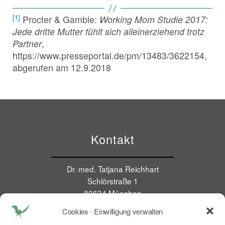
[1]
Procter & Gamble:
Working Mom Studie 2017:
Jede dritte Mutter fühlt sich alleinerziehend trotz
Partner
,
https://www.presseportal.de/pm/13483/3622154,
abgerufen am 12.9.2018
Kontakt
Dr. med. Tatjana Reichhart
Schlörstraße 1
80634 München
E Mail:
tr@kitchen2soul.com
Cookies · Einwilligung verwalten
Mobil:
+49 179 9046773