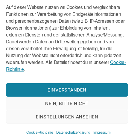
Auf dieser Website nutzen wir Cookies und vergleichbare
Rechtliches
Funktionen zur Verarbeitung von Endgeräteinformationen
und personenbezogenen Daten (wie z.B. IP-Adressen oder
Browserinformationen) zur Einbindung von Inhalten,
Impressum
externen Diensten und der statistischen Analyse/Messung.
Datenschutzerklärung
Dabei werden Daten an Dritte weitergegeben und von
diesen verarbeitet. Ihre Einwilligung ist freiwillig, für die
Cookie-Richtlinie (EU)
Nutzung der Website nicht erforderlich und kann jederzeit
widerrufen werden. Alle Details findest du in unserer
Cookie-
Richtlinie
.
EINVERSTANDEN
Nach oben
↑
© 2026
Tatjana Reichhart
NEIN, BITTE NICHT
EINSTELLUNGEN ANSEHEN
Cookie-Richtlinie
Datenschutzerklärung
Impressum