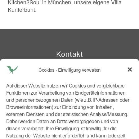
Kitchen2Soul in München, unsere eigene Villa
Kunterbunt.
Kontakt
Cookies · Einwilligung verwalten
Dr. med. Tatjana Reichhart
Schlörstraße 1
Auf dieser Website nutzen wir Cookies und vergleichbare
80634 München
Funktionen zur Verarbeitung von Endgeräteinformationen
E Mail:
tr@kitchen2soul.com
und personenbezogenen Daten (wie z.B. IP-Adressen oder
Mobil:
+49 179 9046773
Browserinformationen) zur Einbindung von Inhalten,
externen Diensten und der statistischen Analyse/Messung.
Rechtliches
Dabei werden Daten an Dritte weitergegeben und von
diesen verarbeitet. Ihre Einwilligung ist freiwillig, für die
Nutzung der Website nicht erforderlich und kann jederzeit