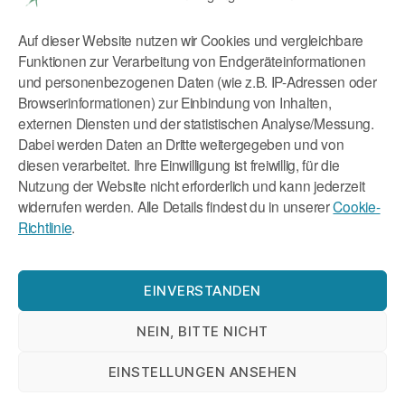
Mobil:
+49 179 9046773
Auf dieser Website nutzen wir Cookies und vergleichbare
Rechtliches
Funktionen zur Verarbeitung von Endgeräteinformationen
und personenbezogenen Daten (wie z.B. IP-Adressen oder
Browserinformationen) zur Einbindung von Inhalten,
Impressum
externen Diensten und der statistischen Analyse/Messung.
Datenschutzerklärung
Dabei werden Daten an Dritte weitergegeben und von
diesen verarbeitet. Ihre Einwilligung ist freiwillig, für die
Cookie-Richtlinie (EU)
Nutzung der Website nicht erforderlich und kann jederzeit
widerrufen werden. Alle Details findest du in unserer
Cookie-
Richtlinie
.
EINVERSTANDEN
Nach oben
↑
© 2026
Tatjana Reichhart
NEIN, BITTE NICHT
EINSTELLUNGEN ANSEHEN