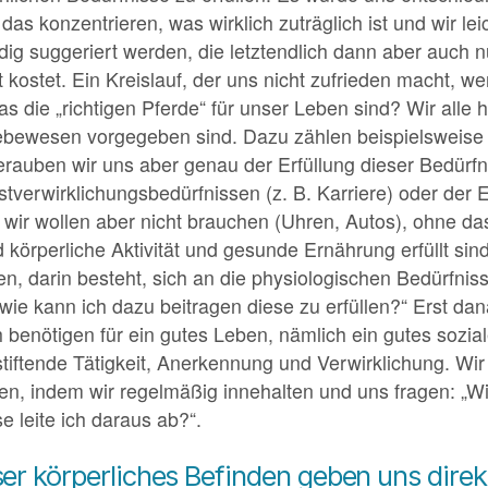
das konzentrieren, was wirklich zuträglich ist und wir le
ig suggeriert werden, die letztendlich dann aber auch 
kostet. Ein Kreislauf, der uns nicht zufrieden macht, we
as die „richtigen Pferde“ für unser Leben sind? Wir alle
Lebewesen vorgegeben sind. Dazu zählen beispielsweise 
rauben wir uns aber genau der Erfüllung dieser Bedürfn
stverwirklichungsbedürfnissen (z. B. Karriere) oder der 
wir wollen aber nicht brauchen (Uhren, Autos), ohne da
körperliche Aktivität und gesunde Ernährung erfüllt sin
, darin besteht, sich an die physiologischen Bedürfniss
. „wie kann ich dazu beitragen diese zu erfüllen?“ Erst d
h benötigen für ein gutes Leben, nämlich ein gutes sozi
nstiftende Tätigkeit, Anerkennung und Verwirklichung. Wir
n, indem wir regelmäßig innehalten und uns fragen: „Wie
e leite ich daraus ab?“.
er körperliches Befinden geben uns direk