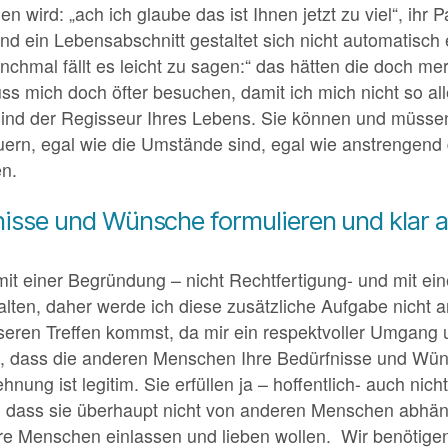
 wird: „ach ich glaube das ist Ihnen jetzt zu viel“, ihr 
d ein Lebensabschnitt gestaltet sich nicht automatisch
nchmal fällt es leicht zu sagen:“ das hätten die doch me
s mich doch öfter besuchen, damit ich mich nicht so all
e sind der Regisseur Ihres Lebens. Sie können und müssen
rn, egal wie die Umstände sind, egal wie anstrengend 
en.
nisse und Wünsche formulieren und klar 
mit einer Begründung – nicht Rechtfertigung- und mit ei
 halten, daher werde ich diese zusätzliche Aufgabe nich
seren Treffen kommst, da mir ein respektvoller Umgang un
n, dass die anderen Menschen Ihre Bedürfnisse und Wün
nung ist legitim. Sie erfüllen ja – hoffentlich- auch ni
t, dass sie überhaupt nicht von anderen Menschen abhän
ere Menschen einlassen und lieben wollen. Wir benötig