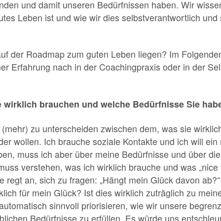
den und damit unseren Bedürfnissen haben. Wir wissen 
gutes Leben ist und wie wir dies selbstverantwortlich und 
auf der Roadmap zum guten Leben liegen? Im Folgenden 
er Erfahrung nach in der Coachingpraxis oder in der Selbs
e wirklich brauchen und welche Bedürfnisse Sie ha
 (mehr) zu unterscheiden zwischen dem, was sie wirkli
r wollen. Ich brauche soziale Kontakte und ich will ein 
ben, muss ich aber über meine Bedürfnisse und über die 
muss verstehen, was ich wirklich brauche und was „nice 
ie regt an, sich zu fragen: „Hängt mein Glück davon ab?
lich für mein Glück? Ist dies wirklich zuträglich zu mein
utomatisch sinnvoll priorisieren, wie wir unsere begre
hlichen Bedürfnisse zu erfüllen. Es würde uns entschleun