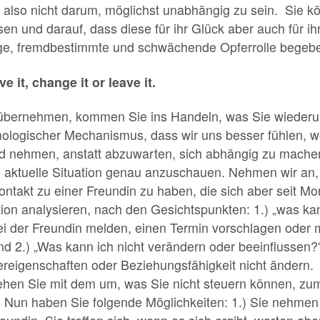
lso nicht darum, möglichst unabhängig zu sein. Sie kön
sen und darauf, dass diese für ihr Glück aber auch für ih
tige, fremdbestimmte und schwächende Opferrolle begeb
e it, change it or leave it.
übernehmen, kommen Sie ins Handeln, was Sie wiederum
ychologischer Mechanismus, dass wir uns besser fühlen, 
nd nehmen, anstatt abzuwarten, sich abhängig zu machen 
 die aktuelle Situation genau anzuschauen. Nehmen wir a
Kontakt zu einer Freundin zu haben, die sich aber seit M
tion analysieren, nach den Gesichtspunkten: 1.) „was ka
ei der Freundin melden, einen Termin vorschlagen oder 
nd 2.) „Was kann ich nicht verändern oder beeinflussen?
ereigenschaften oder Beziehungsfähigkeit nicht ändern. 
hen Sie mit dem um, was Sie nicht steuern können, zum
? Nun haben Sie folgende Möglichkeiten: 1.) Sie nehmen 