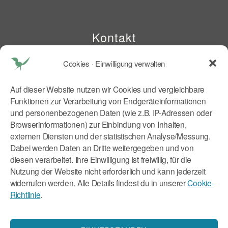
Kontakt
Cookies · Einwilligung verwalten
Dr. med. Tatjana Reichhart
Schlörstraße 1
Auf dieser Website nutzen wir Cookies und vergleichbare
80634 München
Funktionen zur Verarbeitung von Endgeräteinformationen
E Mail:
tr@kitchen2soul.com
und personenbezogenen Daten (wie z.B. IP-Adressen oder
Mobil:
+49 179 9046773
Browserinformationen) zur Einbindung von Inhalten,
externen Diensten und der statistischen Analyse/Messung.
Rechtliches
Dabei werden Daten an Dritte weitergegeben und von
diesen verarbeitet. Ihre Einwilligung ist freiwillig, für die
Nutzung der Website nicht erforderlich und kann jederzeit
Impressum
widerrufen werden. Alle Details findest du in unserer
Cookie-
Datenschutzerklärung
Richtlinie
.
Cookie-Richtlinie (EU)