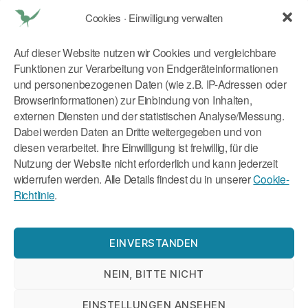
Cookies · Einwilligung verwalten
Dr. med. Tatjana Reichhart
Schlörstraße 1
Auf dieser Website nutzen wir Cookies und vergleichbare
80634 München
Funktionen zur Verarbeitung von Endgeräteinformationen
E Mail:
tr@kitchen2soul.com
und personenbezogenen Daten (wie z.B. IP-Adressen oder
Mobil:
+49 179 9046773
Browserinformationen) zur Einbindung von Inhalten,
externen Diensten und der statistischen Analyse/Messung.
Rechtliches
Dabei werden Daten an Dritte weitergegeben und von
diesen verarbeitet. Ihre Einwilligung ist freiwillig, für die
Nutzung der Website nicht erforderlich und kann jederzeit
Impressum
widerrufen werden. Alle Details findest du in unserer
Cookie-
Datenschutzerklärung
Richtlinie
.
Cookie-Richtlinie (EU)
EINVERSTANDEN
NEIN, BITTE NICHT
EINSTELLUNGEN ANSEHEN