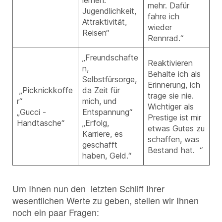
lernen:
mehr. Dafür
Jugendlichkeit,
fahre ich
Attraktivität,
wieder
Reisen“
Rennrad.“
„Freundschafte
Reaktivieren
n,
Behalte ich als
Selbstfürsorge,
Erinnerung, ich
„Picknickkoffe
da Zeit für
trage sie nie.
r“
mich, und
Wichtiger als
„Gucci -
Entspannung“
Prestige ist mir
Handtasche“
„Erfolg,
etwas Gutes zu
Karriere, es
schaffen, was
geschafft
Bestand hat. “
haben, Geld.“
Um Ihnen nun den letzten Schliff Ihrer
wesentlichen Werte zu geben, stellen wir Ihnen
noch ein paar Fragen: