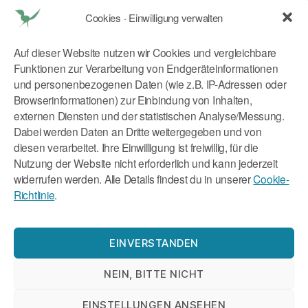
Cookies · Einwilligung verwalten
Dr. med. Tatjana Reichhart
Schlörstraße 1
Auf dieser Website nutzen wir Cookies und vergleichbare
80634 München
Funktionen zur Verarbeitung von Endgeräteinformationen
E Mail:
tr@kitchen2soul.com
und personenbezogenen Daten (wie z.B. IP-Adressen oder
Mobil:
+49 179 9046773
Browserinformationen) zur Einbindung von Inhalten,
externen Diensten und der statistischen Analyse/Messung.
Rechtliches
Dabei werden Daten an Dritte weitergegeben und von
diesen verarbeitet. Ihre Einwilligung ist freiwillig, für die
Nutzung der Website nicht erforderlich und kann jederzeit
Impressum
widerrufen werden. Alle Details findest du in unserer
Cookie-
Datenschutzerklärung
Richtlinie
.
Cookie-Richtlinie (EU)
EINVERSTANDEN
NEIN, BITTE NICHT
EINSTELLUNGEN ANSEHEN