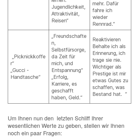
lernen:
mehr. Dafür
Jugendlichkeit,
fahre ich
Attraktivität,
wieder
Reisen“
Rennrad.“
„Freundschafte
Reaktivieren
n,
Behalte ich als
Selbstfürsorge,
Erinnerung, ich
„Picknickkoffe
da Zeit für
trage sie nie.
r“
mich, und
Wichtiger als
„Gucci -
Entspannung“
Prestige ist mir
Handtasche“
„Erfolg,
etwas Gutes zu
Karriere, es
schaffen, was
geschafft
Bestand hat. “
haben, Geld.“
Um Ihnen nun den letzten Schliff Ihrer
wesentlichen Werte zu geben, stellen wir Ihnen
noch ein paar Fragen: