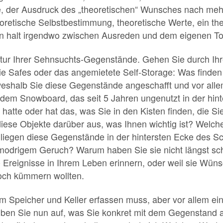
e, der Ausdruck des „theoretischen“ Wunsches nach mehr
eoretische Selbstbestimmung, theoretische Werte, ein th
n halt irgendwo zwischen Ausreden und dem eigenen To
ur Ihrer Sehnsuchts-Gegenstände. Gehen Sie durch Ihre
 Safes oder das angemietete Self-Storage: Was finden
eshalb Sie diese Gegenstände angeschafft und vor alle
dem Snowboard, das seit 5 Jahren ungenutzt in der hinte
tte oder hat das, was Sie in den Kisten finden, die Sie
se Objekte darüber aus, was Ihnen wichtig ist? Welche
 liegen diese Gegenstände in der hintersten Ecke des S
modrigem Geruch? Warum haben Sie sie nicht längst sc
ige Ereignisse in Ihrem Leben erinnern, oder weil sie Wü
och kümmern wollten.
s im Speicher und Keller erfassen muss, aber vor allem ei
iben Sie nun auf, was Sie konkret mit dem Gegenstand 