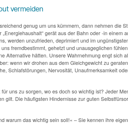
nout vermeiden
ausreichend genug um uns kümmern, dann nehmen die Str
 „Energiehaushalt“ gerät aus der Bahn oder -in einem a
uns, werden unzufrieden, deprimiert und im ungünstigsten
 uns fremdbestimmt, gehetzt und unausgeglichen fühlen.
ine Alternative hätten. Unsere Wahrnehmung engt sich a
eber: wenn wir drohen aus dem Gleichgewicht zu geraten
, Schlafstörungen, Nervosität, Unaufmerksamkeit oder 
 für uns zu sorgen, wo es doch so wichtig ist? Jeder Me
n gilt. Die häufigsten Hindernisse zur guten Selbstfürso
und warum das wichtig sein soll!« – Sie kennen ihre eige