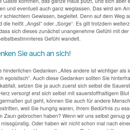
 Gäste kommen, das ganze Haus putzt, und sich aber eig
eren und eventuell auch ganz weglassen. Das wird am An
der schlechtem Gewissen, begleitet. Denn auf dem Weg 
d die heißt „Angst“ oder „Sorge“. Es gilt trotzdem weit
dass sich dieses zunächst unangenehme Gefühl mit der 
 selbstbestimmteres Gefühl wandelt.
ken Sie auch an sich!
ie hinderlichen Gedanken „Alles andere ist wichtiger als i
h egoistisch“. Auch diese Gedanken sollten Sie hinterfra
kabfall, setzen Sie ja auch zuerst sich selbst die Sauer
erz versorgt erst sich selbst mit sauerstoffhaltigem Bl
nigermaßen gut geht, können Sie auch für andere Mensc
stritten, weil Sie hungrig waren, Ihrem Bedürfnis zu e
vom Zaun gebrochen haben? Wenn wir uns selbst genug g
missgünstig. Oder haben wir nicht schon mal nach eine