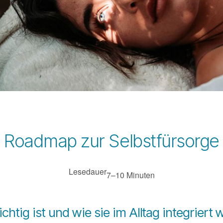
Roadmap zur Selbstfürsorge
Lesedauer
7–10 Minuten
htig ist und wie sie im Alltag integriert