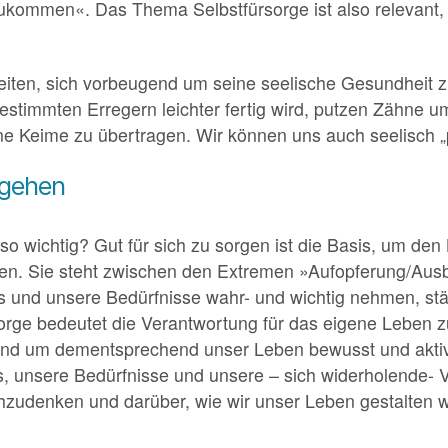
zukommen«. Das Thema Selbstfürsorge ist also relevant, we
hkeiten, sich vorbeugend um seine seelische Gesundheit
bestimmten Erregern leichter fertig wird, putzen Zähne 
e Keime zu übertragen. Wir können uns auch seelisch „
ugehen
so wichtig? Gut für sich zu sorgen ist die Basis, um d
nen. Sie steht zwischen den Extremen »Aufopferung/Au
ns und unsere Bedürfnisse wahr- und wichtig nehmen, st
sorge bedeutet die Verantwortung für das eigene Leben
sind um dementsprechend unser Leben bewusst und aktiv 
uns, unsere Bedürfnisse und unsere – sich widerholende-
denken und darüber, wie wir unser Leben gestalten wol