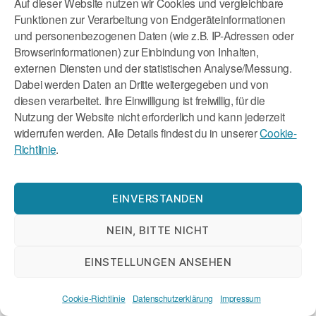
Auf dieser Website nutzen wir Cookies und vergleichbare
die sich mit psychischer Gesundheit am
Funktionen zur Verarbeitung von Endgeräteinformationen
Arbeitsplatz befasste, das Thema beforschte und
und personenbezogenen Daten (wie z.B. IP-Adressen oder
Workshops in Unternehmen und Behörden anbot.
Browserinformationen) zur Einbindung von Inhalten,
Die Thematik hat mich sehr interessiert und so
externen Diensten und der statistischen Analyse/Messung.
hat sich alles Weitere nach und nach entwickelt.
Dabei werden Daten an Dritte weitergegeben und von
diesen verarbeitet. Ihre Einwilligung ist freiwillig, für die
Sind Sie im Zuge der Workshops an
Nutzung der Website nicht erforderlich und kann jederzeit
widerrufen werden. Alle Details findest du in unserer
Cookie-
Punkte gestoßen, deren Bearbeitung
Richtlinie
.
des Einzel-Coachings bedurfte?
Ja, das passierte. Workshops und Seminare
EINVERSTANDEN
können insbesondere zur Sensibilisierung für das
Thema beitragen und Wissen vermitteln. Als
NEIN, BITTE NICHT
Verhaltenstherapeutin war mir aber immer klar,
wie viel mehr man im Einzel-Setting für das
EINSTELLUNGEN ANSEHEN
Individuum erreichen kann, sofern es motiviert ist
und freiwillig erscheint. Daher war es nie mein
Cookie-Richtlinie
Datenschutzerklärung
Impressum
Ziel, die Arbeit mit Einzelpersonen aufzugeben.