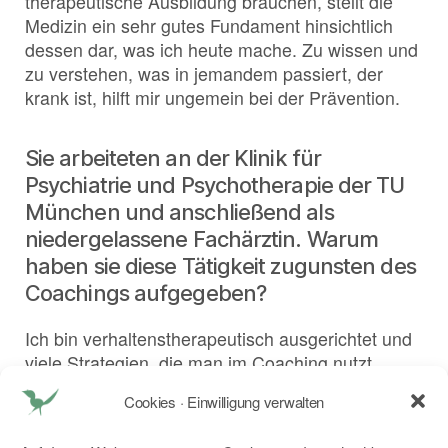
therapeutische Ausbildung brauchen, stellt die
Medizin ein sehr gutes Fundament hinsichtlich
dessen dar, was ich heute mache. Zu wissen und
zu verstehen, was in jemandem passiert, der
krank ist, hilft mir ungemein bei der Prävention.
Sie arbeiteten an der Klinik für
Psychiatrie und Psychotherapie der TU
München und anschließend als
niedergelassene Fachärztin. Warum
haben sie diese Tätigkeit zugunsten des
Coachings aufgegeben?
Ich bin verhaltenstherapeutisch ausgerichtet und
viele Strategien, die man im Coaching nutzt,
stammen aus der Verhaltenstherapie, sodass es
Cookies · Einwilligung verwalten
bereits eine methodische Nähe gab. Ich
engagierte mich zudem in einer Arbeitsgruppe,