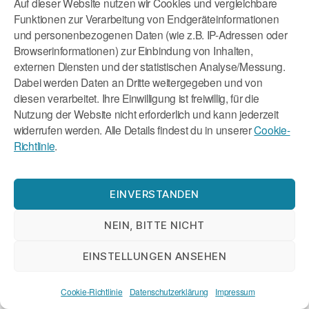
Auf dieser Website nutzen wir Cookies und vergleichbare
die sich mit psychischer Gesundheit am
Funktionen zur Verarbeitung von Endgeräteinformationen
Arbeitsplatz befasste, das Thema beforschte und
und personenbezogenen Daten (wie z.B. IP-Adressen oder
Workshops in Unternehmen und Behörden anbot.
Browserinformationen) zur Einbindung von Inhalten,
Die Thematik hat mich sehr interessiert und so
externen Diensten und der statistischen Analyse/Messung.
hat sich alles Weitere nach und nach entwickelt.
Dabei werden Daten an Dritte weitergegeben und von
diesen verarbeitet. Ihre Einwilligung ist freiwillig, für die
Sind Sie im Zuge der Workshops an
Nutzung der Website nicht erforderlich und kann jederzeit
widerrufen werden. Alle Details findest du in unserer
Cookie-
Punkte gestoßen, deren Bearbeitung
Richtlinie
.
des Einzel-Coachings bedurfte?
Ja, das passierte. Workshops und Seminare
EINVERSTANDEN
können insbesondere zur Sensibilisierung für das
Thema beitragen und Wissen vermitteln. Als
NEIN, BITTE NICHT
Verhaltenstherapeutin war mir aber immer klar,
wie viel mehr man im Einzel-Setting für das
EINSTELLUNGEN ANSEHEN
Individuum erreichen kann, sofern es motiviert ist
und freiwillig erscheint. Daher war es nie mein
Cookie-Richtlinie
Datenschutzerklärung
Impressum
Ziel, die Arbeit mit Einzelpersonen aufzugeben.