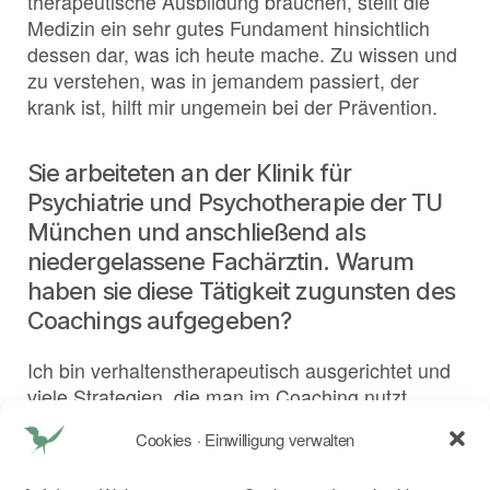
therapeutische Ausbildung brauchen, stellt die
Medizin ein sehr gutes Fundament hinsichtlich
dessen dar, was ich heute mache. Zu wissen und
zu verstehen, was in jemandem passiert, der
krank ist, hilft mir ungemein bei der Prävention.
Sie arbeiteten an der Klinik für
Psychiatrie und Psychotherapie der TU
München und anschließend als
niedergelassene Fachärztin. Warum
haben sie diese Tätigkeit zugunsten des
Coachings aufgegeben?
Ich bin verhaltenstherapeutisch ausgerichtet und
viele Strategien, die man im Coaching nutzt,
stammen aus der Verhaltenstherapie, sodass es
Cookies · Einwilligung verwalten
bereits eine methodische Nähe gab. Ich
engagierte mich zudem in einer Arbeitsgruppe,