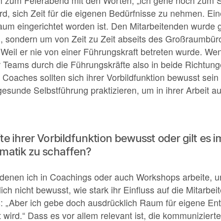
h zum Feierabend mit den Worten, „ich gehe noch zum Sp
wird, sich Zeit für die eigenen Bedürfnisse zu nehmen. Ei
m eingerichtet worden ist. Den Mitarbeitenden wurde ge
n, sondern um von Zeit zu Zeit abseits des Großraumbü
 Weil er nie von einer Führungskraft betreten wurde. W
r Teams durch die Führungskräfte also in beide Richtun
h Coaches sollten sich ihrer Vorbildfunktion bewusst sei
gesunde Selbstführung praktizieren, um in ihrer Arbeit 
te ihrer Vorbildfunktion bewusst oder gilt es 
ematik zu schaffen?
 denen ich in Coachings oder auch Workshops arbeite, u
lich nicht bewusst, wie stark ihr Einfluss auf die Mitarbe
s: „Aber ich gebe doch ausdrücklich Raum für eigene En
ird.“ Dass es vor allem relevant ist, die kommunizierte