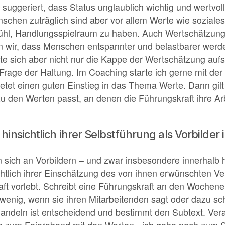
suggeriert, dass Status unglaublich wichtig und wertvol
schen zuträglich sind aber vor allem Werte wie soziales
l, Handlungsspielraum zu haben. Auch Wertschätzung ist
en wir, dass Menschen entspannter und belastbarer wer
lte sich aber nicht nur die Kappe der Wertschätzung aufs
e Frage der Haltung. Im Coaching starte ich gerne mit de
tet einen guten Einstieg in das Thema Werte. Dann gilt e
u den Werten passt, an denen die Führungskraft ihre Ar
hinsichtlich ihrer Selbstführung als Vorbilde
 sich an Vorbildern – und zwar insbesondere innerhalb h
chtlich ihrer Einschätzung des von ihnen erwünschten V
aft vorlebt. Schreibt eine Führungskraft an den Wochen
wenig, wenn sie ihren Mitarbeitenden sagt oder dazu s
andeln ist entscheidend und bestimmt den Subtext. Vera