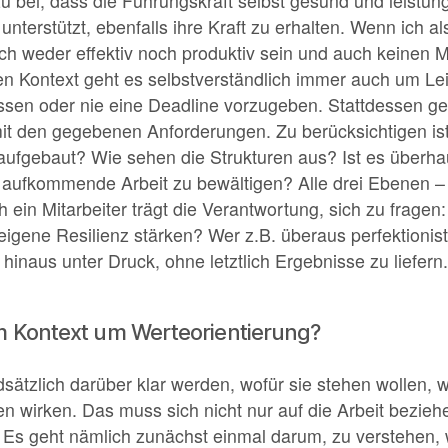
u bei, dass die Führungskraft selbst gesund und leistung
 unterstützt, ebenfalls ihre Kraft zu erhalten. Wenn ich a
ch weder effektiv noch produktiv sein und auch keinen
en Kontext geht es selbstverständlich immer auch um L
lassen oder nie eine Deadline vorzugeben. Stattdessen g
t den gegebenen Anforderungen. Zu berücksichtigen ist 
 aufgebaut? Wie sehen die Strukturen aus? Ist es überha
 aufkommende Arbeit zu bewältigen? Alle drei Ebenen –
n Mitarbeiter trägt die Verantwortung, sich zu fragen: 
gene Resilienz stärken? Wer z.B. überaus perfektionisti
hinaus unter Druck, ohne letztlich Ergebnisse zu liefe
em Kontext um Werteorientierung?
dsätzlich darüber klar werden, wofür sie stehen wollen, w
n wirken. Das muss sich nicht nur auf die Arbeit bezie
 Es geht nämlich zunächst einmal darum, zu verstehen, w