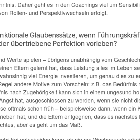
kenntnis. Daher geht es in den Coachings viel um Sensib
von Rollen- und Perspektivwechseln erfolgt.
unktionale Glaubenssätze, wenn Führungskräft
er übertriebene Perfektion vorleben?
d Werte spielen – übrigens unabhängig vom Geschlecht 
inen Eltern gelernt hat, dass Leistung alles im Leben sei
 wahnsinnig viel Energie investieren, um genau dies zu er
egel andere Motive zum Vorschein: z.B. das Bedürfnis
nis nach Zugehörigkeit kann sich in einem ungesund h
Angst hat, ausgeschlossen zu werden, wenn sie nicht die
se oftmals schon früh – beispielsweise dann, wenn ein
hrieben hat, und die Eltern entgegnen, dass es nächstes
echtes, aber es geht um das Maß.
hr frei entscheiden kann, ob sie am Wochenende arbeiten