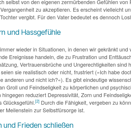
ich selbst von den eigenen zermürbenden Gefühlen von 
Vergangenheit zu akzeptieren. Es erscheint vielleicht unv
Tochter vergibt. Für den Vater bedeutet es dennoch Los
rn und Hassgefühle
 immer wieder in Situationen, in denen wir gekränkt und 
nde Ereignisse handeln, die zu Frustration und Enttäusc
zung, Vertrauensbrüche und Ungerechtigkeiten sind hie
eien sie realistisch oder nicht, frustriert (»Ich habe do
 anderen und nicht ich?«). Es gibt eindeutige wissensch
 an Groll und Feindseligkeit zu körperlichen und psychi
hingegen reduziert Depressivität, Zorn und Feindseligkei
[2]
s Glücksgefühl.
Durch die Fähigkeit, vergeben zu kön
er Meilenstein zur Selbstfürsorge ist.
 und Frieden schließen