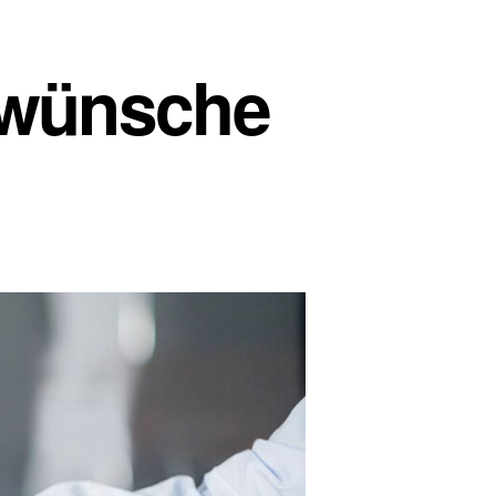
swünsche