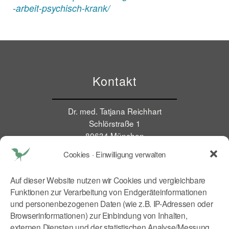
-arbeit-psychisch-krank/
Kontakt
Dr. med. Tatjana Reichhart
Schlörstraße 1
80634 München
E Mail:
tr@kitchen2soul.com
Cookies · Einwilligung verwalten
Mobil:
+49 179 9046773
Auf dieser Website nutzen wir Cookies und vergleichbare
Rechtliches
Funktionen zur Verarbeitung von Endgeräteinformationen
und personenbezogenen Daten (wie z.B. IP-Adressen oder
Browserinformationen) zur Einbindung von Inhalten,
Impressum
externen Diensten und der statistischen Analyse/Messung.